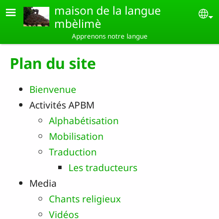
Aller au contenu principal
maison de la langue
Se
mbèlimè
Apprenons notre langue
Plan du site
Bienvenue
Activités APBM
Alphabétisation
Mobilisation
Traduction
Les traducteurs
Media
Chants religieux
Vidéos