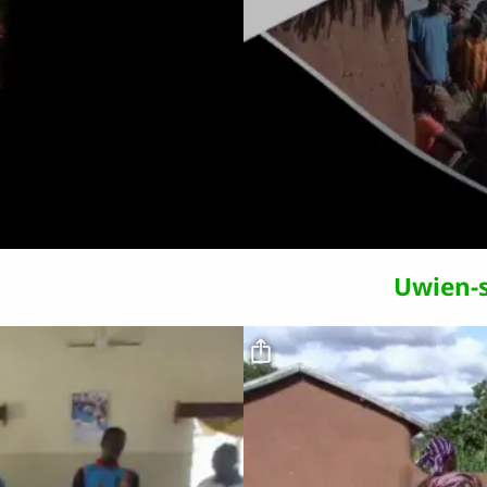
o
Uwien-s
Fichier vidéo