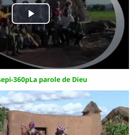
Lire
la
vidéo
epi-360pLa parole de Dieu