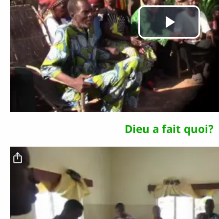
Lire
la
vidé
Dieu a fait quoi?
Fichier vidéo