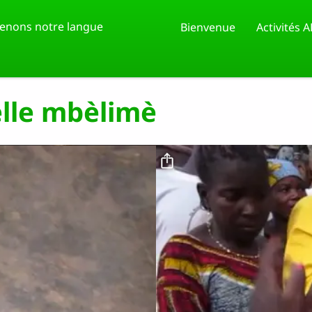
enons notre langue
Bienvenue
Activités 
elle mbèlimè
Fichier vidéo