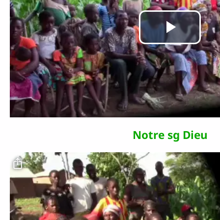
Lire
la
vidé
Notre sg Dieu
Fichier vidéo