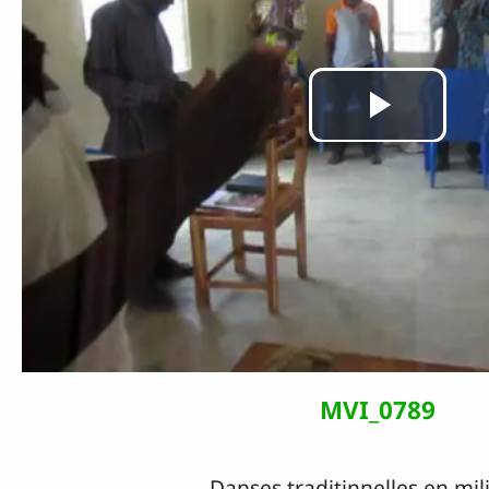
Lire
la
vidé
MVI_0789
Danses traditinnelles en mil