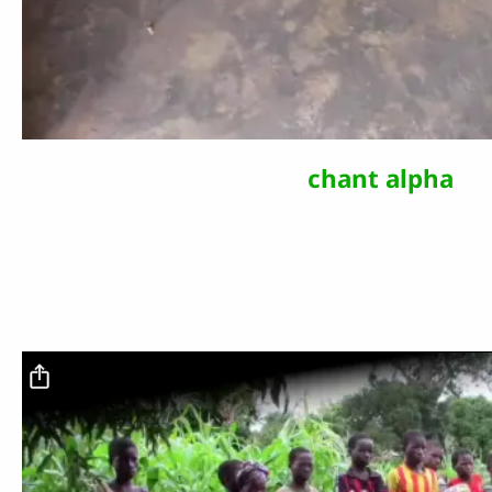
la
vidé
chant alpha
Fichier vidéo