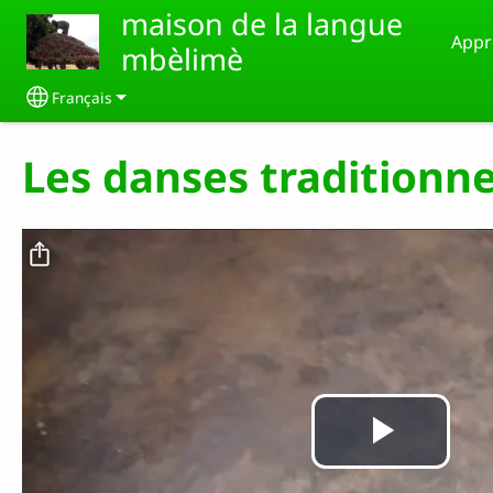
Aller au contenu principal
maison de la langue
Appr
mbèlimè
Français
Select your language
Les danses traditionn
Fichier vidéo
Lire