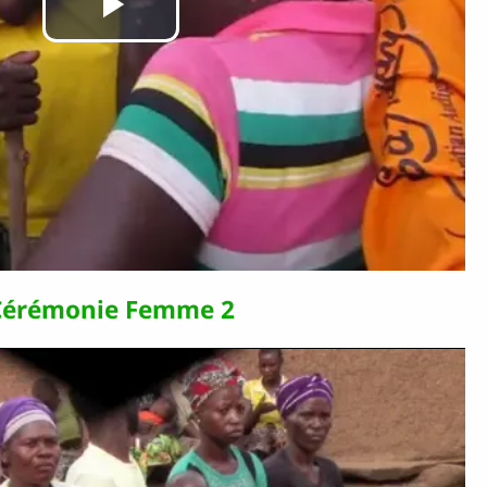
Lire
la
vidéo
Cérémonie Femme 2