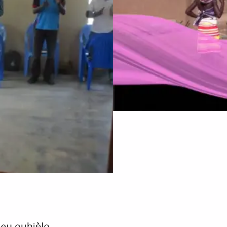
o
ieu oubièlo