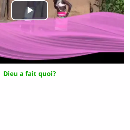
Lire
la
vidéo
Dieu a fait quoi?