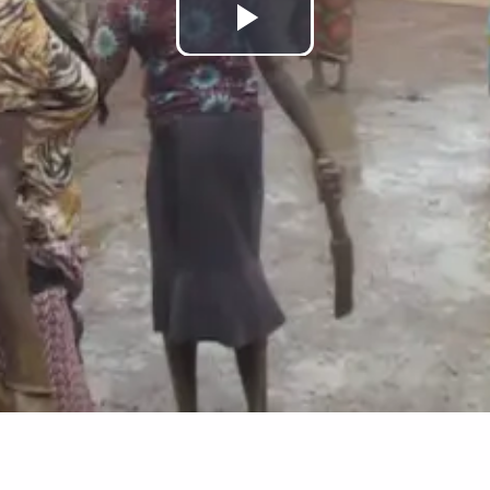
Lire
la
vidéo