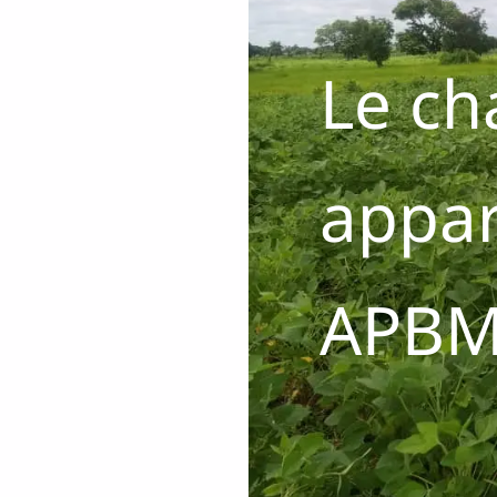
Le c
appa
APB