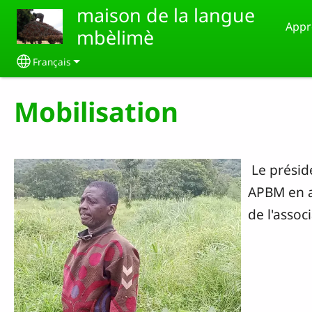
Aller au contenu principal
maison de la langue
Appr
mbèlimè
Français
Select your language
Mobilisation
Le préside
APBM en a
de l'assoc