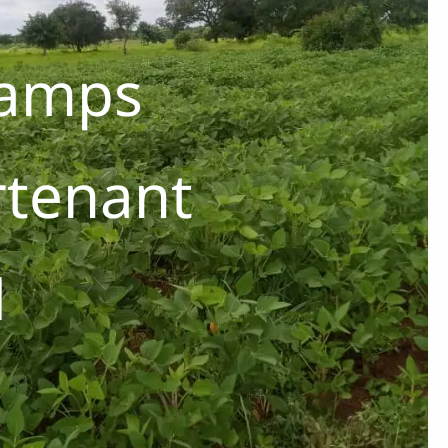
hamps
rtenant
M